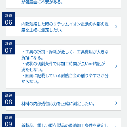
が強度面に不安がある。
課題
06
内部短絡した時のリチウムイオン電池の内部の温
度を正確に測定したい。
課題
07
・工具の折損・摩耗が激しく、工具費用が大きな
負担になる。
・現状の切削条件では加工時間が長いor精度が
満たせない。
・図面に記載している耐熱合金の削りやすさが分
からない。
課題
08
材料の内部残留応力を正確に測定したい。
課題
09
新製品、難しい既存製品の最適加工条件を選定し