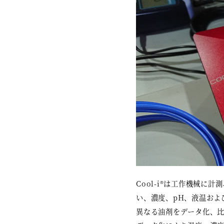
Cool-i®は工作機械
い、濃度、pH、液温およ
異なる油剤をデータ化、