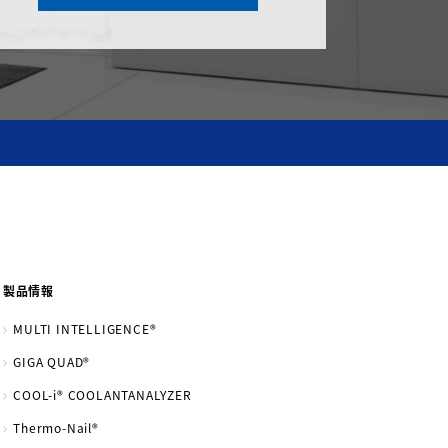
製品情報
MULTI INTELLIGENCE®
GIGA QUAD®
COOL-i® COOLANTANALYZER
Thermo-Nail®