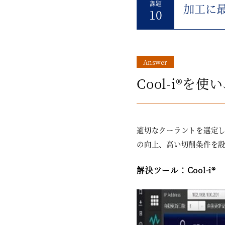
課題
加工に
10
Answer
Cool-i®
適切なクーラントを選定
の向上、高い切削条件を
解決ツール：Cool-i®