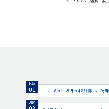
データ化により温度・濃度
課題
01
ロット数の多い製品の寸法計測に人・時間
課題
03