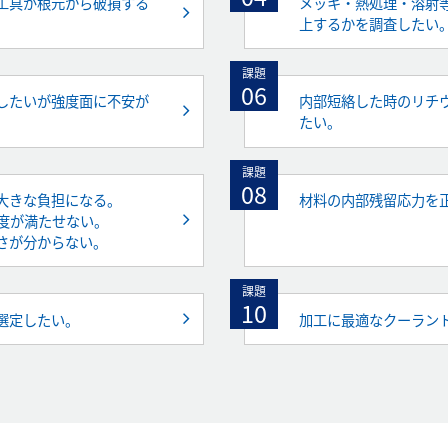
工具が根元から破損する
メッキ・熱処理・溶射
上するかを調査したい
課題
06
したいが強度面に不安が
内部短絡した時のリチ
たい。
課題
08
大きな負担になる。
材料の内部残留応力を
精度が満たせない。
さが分からない。
課題
10
選定したい。
加工に最適なクーラン