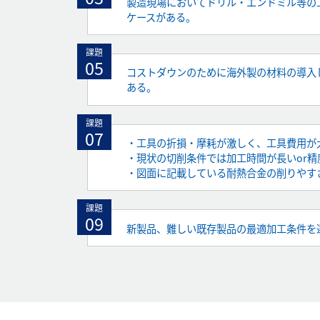
製造現場においてドリル・エンドミル等の
ケースがある。
課題
05
コストダウンのために海外製の材料の導入
ある。
課題
07
・工具の折損・摩耗が激しく、工具費用が
・現状の切削条件では加工時間が長いor
・図面に記載している耐熱合金の削りやす
課題
09
新製品、難しい既存製品の最適加工条件を