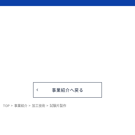
加工技術
被削性評価試験
サービス
事業紹介へ戻る
TOP
事業紹介
加工技術
試験片製作
残留応力計測
ソリューション
サービス