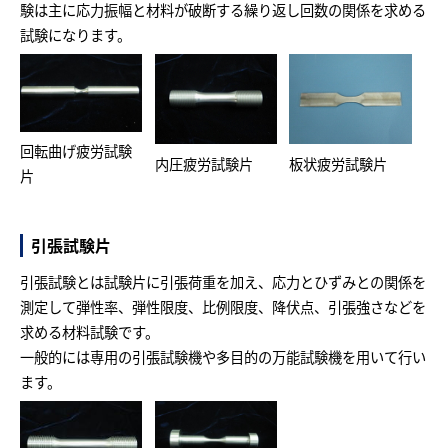
験は主に応力振幅と材料が破断する繰り返し回数の関係を求める
試験になります。
回転曲げ疲労試験
内圧疲労試験片
板状疲労試験片
片
引張試験片
引張試験とは試験片に引張荷重を加え、応力とひずみとの関係を
測定して弾性率、弾性限度、比例限度、降伏点、引張強さなどを
求める材料試験です。
一般的には専用の引張試験機や多目的の万能試験機を用いて行い
ます。