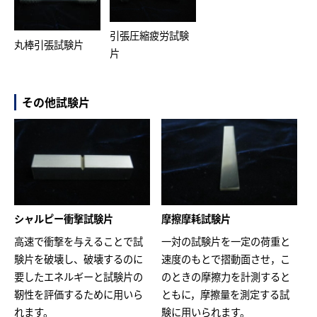
引張圧縮疲労試験
丸棒引張試験片
片
その他試験片
シャルピー衝撃試験片
摩擦摩耗試験片
高速で衝撃を与えることで試
一対の試験片を一定の荷重と
験片を破壊し、破壊するのに
速度のもとで摺動面させ，こ
要したエネルギーと試験片の
のときの摩擦力を計測すると
靭性を評価するために用いら
ともに，摩擦量を測定する試
れます。
験に用いられます。