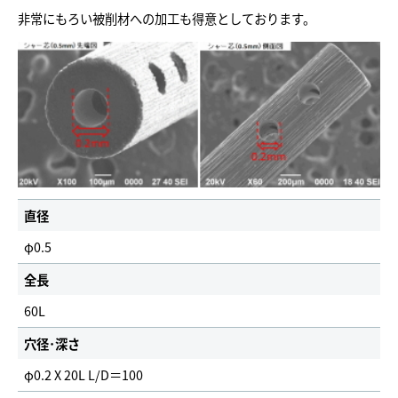
非常にもろい被削材への加工も得意としております。
直径
φ0.5
全長
60L
穴径･深さ
φ0.2 X 20L L/D＝100