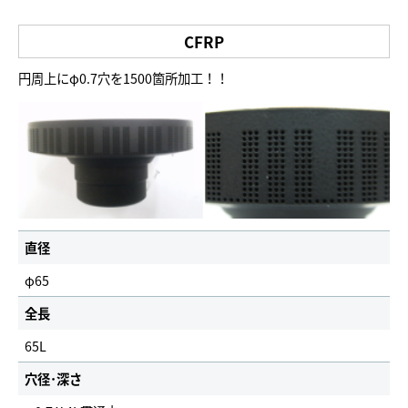
CFRP
円周上にφ0.7穴を1500箇所加工！！
直径
φ65
全長
65L
穴径･深さ