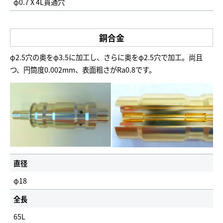
φ0.7 X 4L貫通穴
銅合金
φ2.5穴の奥をφ3.5に加工し、さらに奥をφ2.5穴で加工。尚且
つ、円筒度0.002mm、表面粗さがRa0.8です。
直径
φ18
全長
65L